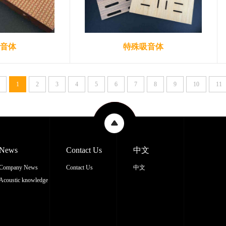
音体
特殊吸音体
1
2
3
4
5
6
7
8
9
10
11
News
Contact Us
中文
Company News
Contact Us
中文
Acoustic knowledge